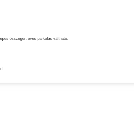
képes összegért éves parkolás váltható.
i!