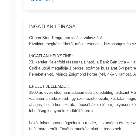
INGATLAN LEÍRÁSA
Otthon Start Programra ideális választás!
Kiválóan megközelíthető, mégis csendes, biztonságos és sz
INGATLAN HELYSZÍNE:
XI. kerület Kelenföld részén található, a Bánk Bán utca – Ha
Csóka utcai megállója 1 percre, számos buszjárat 3-4 percre 
Feneketlen-tó, Móricz Zsigmond körtér (M4, 4-6- villamos), A
ÉPÜLET JELLEMZŐI:
1900-as évek első harmadában épült, eredetileg földszint + 
vasbeton szerkezettel. Így szerkezete kiváló, közfalai mégis 
átlagos, belső homlokzata, lépcsőháza, előtere, folyosói szé
lehetőség kisgyerekek időtöltésére is.
Lakói folyamatosan ügyelnek a rendre, tisztaságra és fejles
felújításra került. További munkálatokat is terveznek.