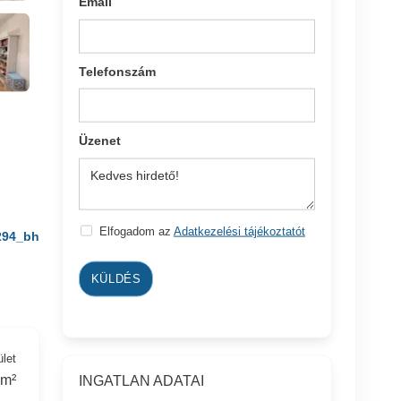
Email
Telefonszám
Üzenet
Elfogadom az
Adatkezelési tájékoztatót
294_bh
KÜLDÉS
ület
 m²
INGATLAN ADATAI