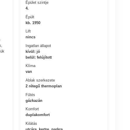
Épület szintje
4.
Épült
kb. 1950
Lift
nincs
n
s,
Ingatlan állapot
sük
kívül: jó
belül: felújított
Klíma
van
Ablak szerkezete
2 rétegű thermoplan
Fűtés
gázkazán
Komfort
duplakomfort
Kilátás
utcára, kertre, parkra