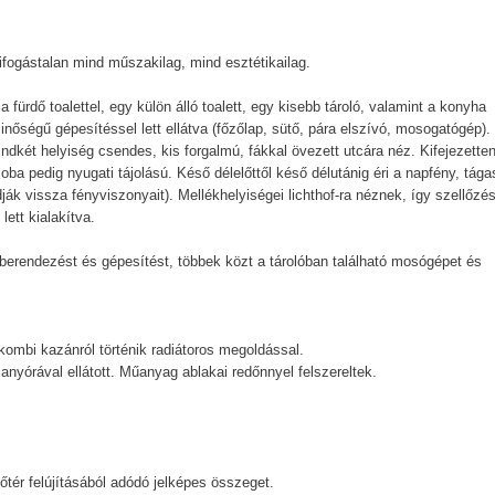
kifogástalan mind műszakilag, mind esztétikailag.
a fürdő toalettel, egy külön álló toalett, egy kisebb tároló, valamint a konyha
őségű gépesítéssel lett ellátva (főzőlap, sütő, pára elszívó, mosogatógép).
ndkét helyiség csendes, kis forgalmú, fákkal övezett utcára néz. Kifejezette
ba pedig nyugati tájolású. Késő délelőttől késő délutánig éri a napfény, tága
k vissza fényviszonyait). Mellékhelyiségei lichthof-ra néznek, így szellőzé
ett kialakítva.
t berendezést és gépesítést, többek közt a tárolóban található mosógépet és
ombi kazánról történik radiátoros megoldással.
lanyórával ellátott. Műanyag ablakai redőnnyel felszereltek.
őtér felújításából adódó jelképes összeget.