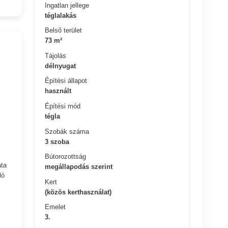
Ingatlan jellege
téglalakás
Belső terület
73 m²
Tájolás
délnyugat
Építési állapot
használt
Építési mód
tégla
Szobák száma
3 szoba
Bútorozottság
ata
megállapodás szerint
ló
Kert
(közös kerthasználat)
Emelet
3.