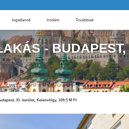
Ingatlanok
Irodám
Továbbiak
AKÁS - BUDAPEST,
udapest, XI. kerület, Kelenvölgy, 109.5 M Ft