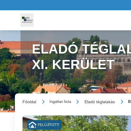
ELADÓ TÉGLAL
XI. KERÜLET
Főoldal
Eladó téglalakás
Ingatlan lista
B
FELÚJÍTOTT!