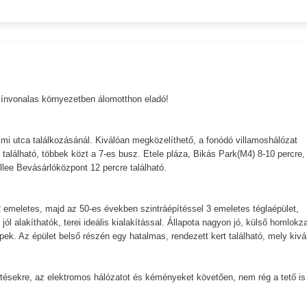
ínvonalas környezetben álomotthon eladó!
lmi utca találkozásánál. Kiválóan megközelíthető, a fonódó villamoshálózat
található, többek közt a 7-es busz. Etele pláza, Bikás Park(M4) 8-10 percre,
llee Bevásárlóközpont 12 percre található.
2 emeletes, majd az 50-es években szintráépítéssel 3 emeletes téglaépület,
jól alakíthatók, terei ideális kialakítással. Állapota nagyon jó, külső homlokz
pek. Az épület belső részén egy hatalmas, rendezett kert található, mely kivá
ztésekre, az elektromos hálózatot és kéményeket követően, nem rég a tető is