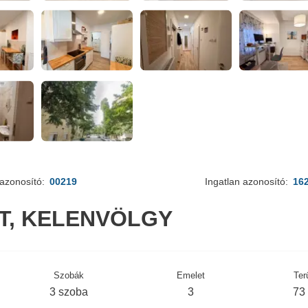
azonosító:
00219
Ingatlan azonosító:
16
ET, KELENVÖLGY
Szobák
Emelet
Ter
3 szoba
3
73