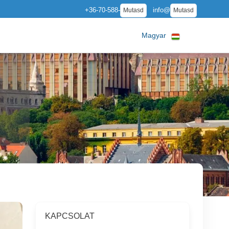
+36-70-588-
info@
Mutasd
Mutasd
Magyar
KAPCSOLAT