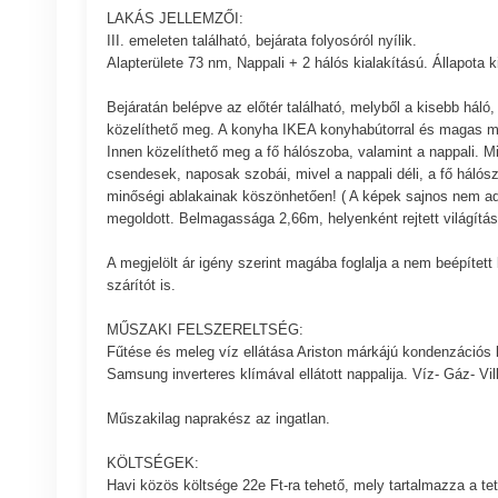
LAKÁS JELLEMZŐI:
III. emeleten található, bejárata folyosóról nyílik.
Alapterülete 73 nm, Nappali + 2 hálós kialakítású. Állapota 
Bejáratán belépve az előtér található, melyből a kisebb háló, 
közelíthető meg. A konyha IKEA konyhabútorral és magas min
Innen közelíthető meg a fő hálószoba, valamint a nappali. Mi
csendesek, naposak szobái, mivel a nappali déli, a fő hálószo
minőségi ablakainak köszönhetően! ( A képek sajnos nem adjá
megoldott. Belmagassága 2,66m, helyenként rejtett világítás l
A megjelölt ár igény szerint magába foglalja a nem beépítet
szárítót is.
MŰSZAKI FELSZERELTSÉG:
Fűtése és meleg víz ellátása Ariston márkájú kondenzációs k
Samsung inverteres klímával ellátott nappalija. Víz- Gáz- Vil
Műszakilag naprakész az ingatlan.
KÖLTSÉGEK:
Havi közös költsége 22e Ft-ra tehető, mely tartalmazza a tet