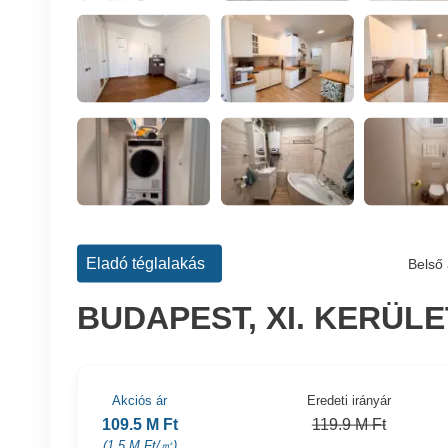
Eladó téglalakás
Belső 
BUDAPEST, XI. KERÜL
Akciós ár
Eredeti irányár
109.5 M Ft
119.9 M Ft
(1.5 M Ft/㎡)