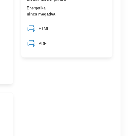
Energetika
nincs megadva
HTML
PDF