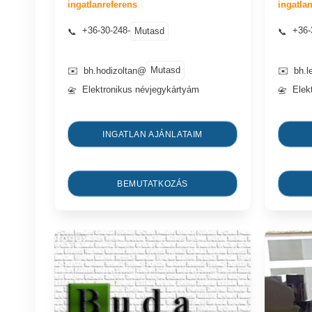
ingatlanreferens
ingatla
+36-30-248-
+36-
Mutasd
📞
📞
Mutasd
✉️
bh.hodizoltan@
✉️
bh.l
Elektronikus névjegykártyám
Elek
📇
📇
INGATLAN AJÁNLATAIM
BEMUTATKOZÁS