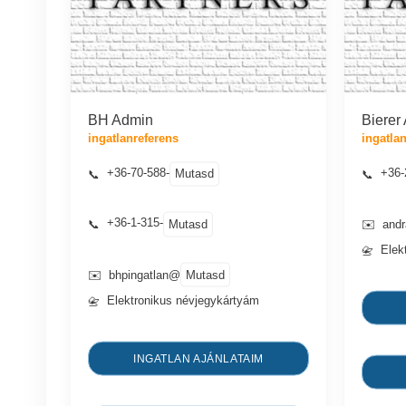
BH Admin
Bierer
ingatlanreferens
ingatla
+36-70-588-
+36-
Mutasd
📞
📞
+36-1-315-
Mutasd
📞
✉️
and
Elek
📇
Mutasd
✉️
bhpingatlan@
Elektronikus névjegykártyám
📇
INGATLAN AJÁNLATAIM