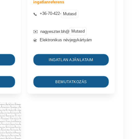
ingatlanreferens
+36-70-422-
Mutasd
📞
Mutasd
✉️
nagyeszter.bh@
Elektronikus névjegykártyám
📇
INGATLAN AJÁNLATAIM
BEMUTATKOZÁS