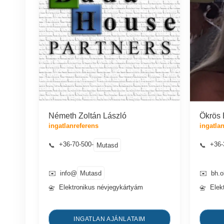
Németh Zoltán László
Ökrös 
ingatlanreferens
ingatla
+36-70-500-
+36-
Mutasd
📞
📞
Mutasd
✉️
info@
✉️
bh.
Elektronikus névjegykártyám
Elek
📇
📇
INGATLAN AJÁNLATAIM