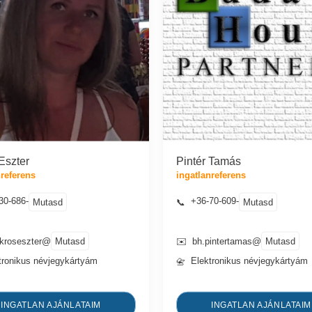
Eszter
Pintér Tamás
nreferens
ingatlanreferens
30-686-
+36-70-609-
Mutasd
Mutasd
📞
Mutasd
Mutasd
okroseszter@
✉️
bh.pintertamas@
tronikus névjegykártyám
Elektronikus névjegykártyám
📇
INGATLAN AJÁNLATAIM
INGATLAN AJÁNLATAIM