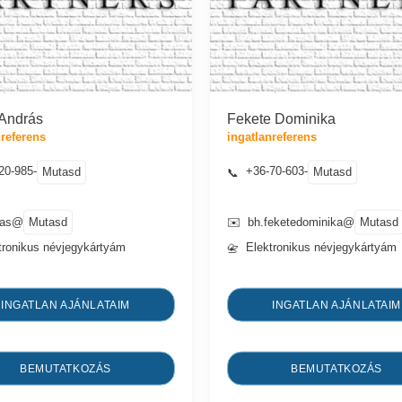
 András
Fekete Dominika
nreferens
ingatlanreferens
20-985-
+36-70-603-
Mutasd
Mutasd
📞
Mutasd
Mutasd
ras@
✉️
bh.feketedominika@
tronikus névjegykártyám
Elektronikus névjegykártyám
📇
INGATLAN AJÁNLATAIM
INGATLAN AJÁNLATAIM
BEMUTATKOZÁS
BEMUTATKOZÁS