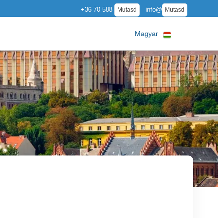
+36-70-588-
info@
Mutasd
Mutasd
Magyar