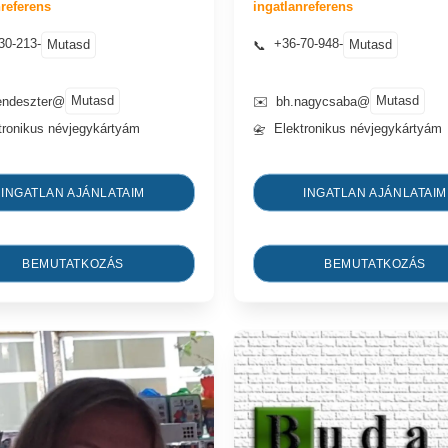
nreferens
ingatlanreferens
30-213-
+36-70-948-
Mutasd
Mutasd
📞
Mutasd
Mutasd
endeszter@
✉️
bh.nagycsaba@
tronikus névjegykártyám
Elektronikus névjegykártyám
📇
INGATLAN AJÁNLATAIM
INGATLAN AJÁNLATAIM
BEMUTATKOZÁS
BEMUTATKOZÁS