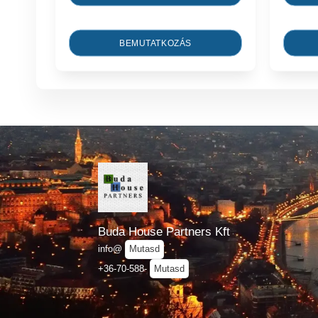
BEMUTATKOZÁS
Buda House Partners Kft
info@
Mutasd
+36-70-588-
Mutasd