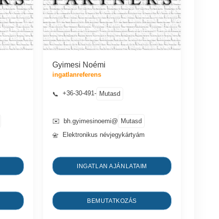
Gyimesi Noémi
ingatlanreferens
+36-30-491-
Mutasd
📞
Mutasd
✉️
bh.gyimesinoemi@
Elektronikus névjegykártyám
📇
INGATLAN AJÁNLATAIM
BEMUTATKOZÁS