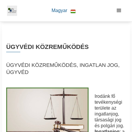
Magyar
ÜGYVÉDI KÖZREMŰKÖDÉS
ÜGYVÉDI KÖZREMŰKÖDÉS, INGATLAN JOG,
ÜGYVÉD
Irodánk fő
tevékenységi
területe az
ingatlanjog,
társasági jog
és polgári jog.
Ingatlanjog
: a