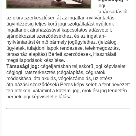
jogi
tanácsadástól
az okiratszerkesztésen át az ingatlan-nyilvántartási
ügyintézésig teljes körű jogi szolgáltatást nyújtunk
ingatlanok átruházásával kapcsolatos adásvételi,
ajándékozási szerződésekhez, és az ingatlan-
nyilvántartást érintő bármely jogügylethez. (jelzálog
ügyletek, tulajdoni lapok rendezése, telekmegosztás,
társasház alapítás) Bérleti szerződések, Használati
megállapodások készítése.
Társasági jog:
cégeljárásban teljeskörű jogi képviselet,
cégjogi iratszerkesztés (cégalapítás, cégiratok
módosítása, átalakulás, végelszámolás, üzletrész
átruházási szerződések) Peres képviselet: a fent nevezett
területeken, valamint a kötelmi jog, öröklési jog területén
perbeli jogi képviselet ellátása