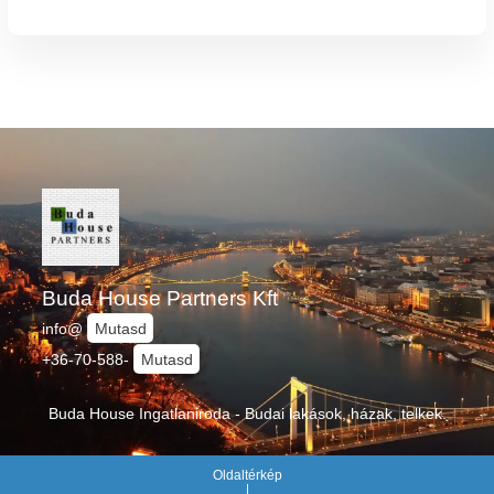
Buda House Partners Kft
info@
Mutasd
+36-70-588-
Mutasd
Buda House Ingatlaniroda - Budai lakások, házak, telkek.
Oldaltérkép