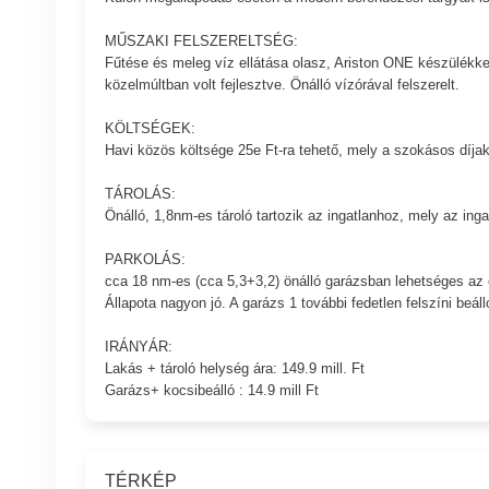
MŰSZAKI FELSZERELTSÉG:
Fűtése és meleg víz ellátása olasz, Ariston ONE készülékkel 
közelmúltban volt fejlesztve. Önálló vízórával felszerelt.
KÖLTSÉGEK:
Havi közös költsége 25e Ft-ra tehető, mely a szokásos díjakon
TÁROLÁS:
Önálló, 1,8nm-es tároló tartozik az ingatlanhoz, mely az ingat
PARKOLÁS:
cca 18 nm-es (cca 5,3+3,2) önálló garázsban lehetséges az é
Állapota nagyon jó. A garázs 1 további fedetlen felszíni beáll
IRÁNYÁR:
Lakás + tároló helység ára: 149.9 mill. Ft
Garázs+ kocsibeálló : 14.9 mill Ft
TÉRKÉP