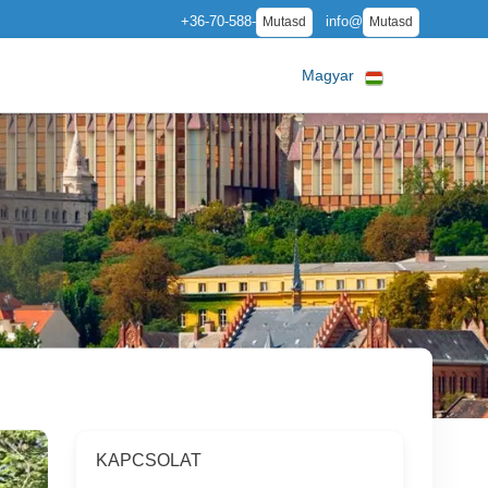
+36-70-588-
info@
Mutasd
Mutasd
Magyar
KAPCSOLAT