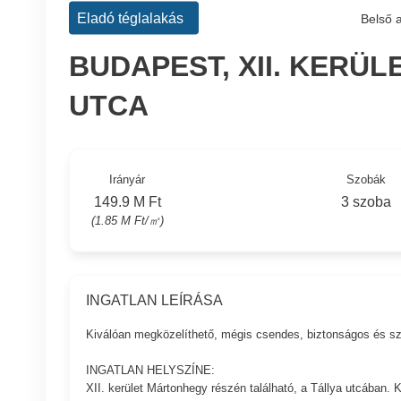
Eladó téglalakás
Belső 
BUDAPEST, XII. KERÜL
UTCA
Irányár
Szobák
149.9 M Ft
3 szoba
(1.85 M Ft/㎡)
INGATLAN LEÍRÁSA
Kiválóan megközelíthető, mégis csendes, biztonságos és sz
INGATLAN HELYSZÍNE:
XII. kerület Mártonhegy részén található, a Tállya utcában. 