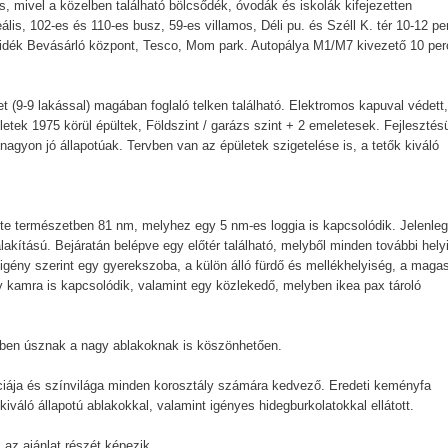
, mivel a közelben található bölcsődék, óvodák és iskolák kifejezetten
lis, 102-es és 110-es busz, 59-es villamos, Déli pu. és Széll K. tér 10-12 pe
yvidék Bevásárló központ, Tesco, Mom park. Autopálya M1/M7 kivezető 10 per
t (9-9 lakással) magában foglaló telken található. Elektromos kapuval védett,
ületek 1975 körül épültek, Földszint / garázs szint + 2 emeletesek. Fejlesztés
nagyon jó állapotúak. Tervben van az épületek szigetelése is, a tetők kiváló
ülete természetben 81 nm, melyhez egy 5 nm-es loggia is kapcsolódik. Jelenleg
alakítású. Bejáratán belépve egy előtér található, melyből minden további hely
, igény szerint egy gyerekszoba, a külön álló fürdő és mellékhelyiség, a maga
 kamra is kapcsolódik, valamint egy közlekedő, melyben ikea pax tároló
nyben úsznak a nagy ablakoknak is köszönhetően.
nciája és színvilága minden korosztály számára kedvező. Eredeti keményfa
váló állapotú ablakokkal, valamint igényes hidegburkolatokkal ellátott.
az ajánlat részét képezik.