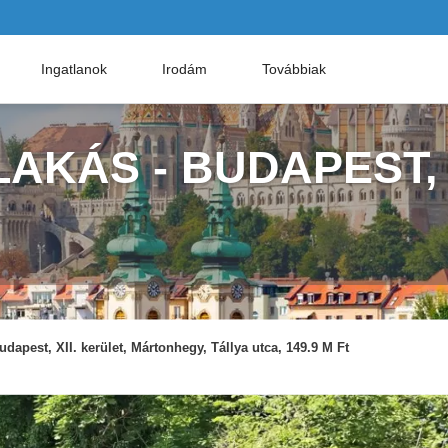
Ingatlanok
Irodám
Továbbiak
AKÁS - BUDAPEST,
udapest, XII. kerület, Mártonhegy, Tállya utca, 149.9 M Ft