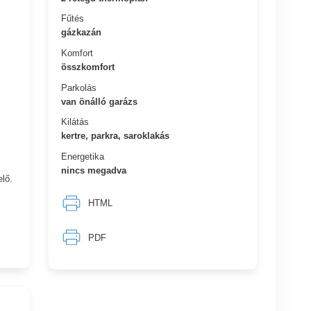
Fűtés
gázkazán
Komfort
összkomfort
Parkolás
van önálló garázs
Kilátás
kertre, parkra, saroklakás
Energetika
nincs megadva
lő.
HTML
PDF