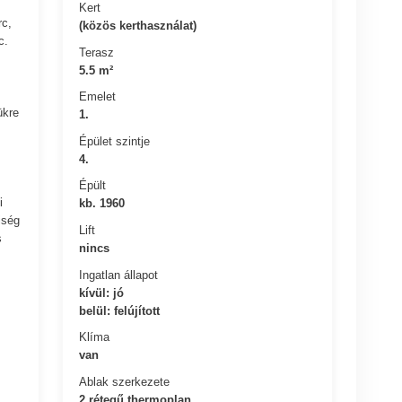
Kert
rc,
(közös kerthasználat)
c.
Terasz
5.5 m²
Emelet
ükre
1.
Épület szintje
4.
Épült
i
kb. 1960
iség
Lift
s
nincs
Ingatlan állapot
kívül: jó
belül: felújított
Klíma
van
Ablak szerkezete
2 rétegű thermoplan