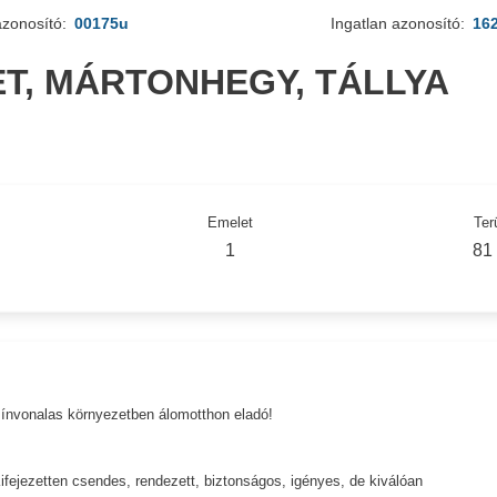
azonosító:
00175u
Ingatlan azonosító:
16
ET, MÁRTONHEGY, TÁLLYA
Emelet
Ter
1
81
ínvonalas környezetben álomotthon eladó!
Kifejezetten csendes, rendezett, biztonságos, igényes, de kiválóan