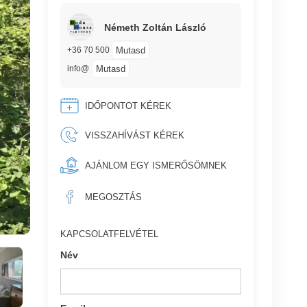
Németh Zoltán László
Mutasd
+36 70 500
Mutasd
info@
IDŐPONTOT KÉREK
VISSZAHÍVÁST KÉREK
AJÁNLOM EGY ISMERŐSÖMNEK
MEGOSZTÁS
KAPCSOLATFELVÉTEL
Név