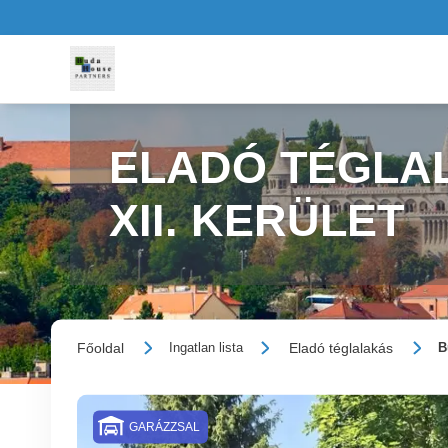
ELADÓ TÉGLAL
XII. KERÜLET
Főoldal
Eladó téglalakás
Ingatlan lista
B
GARÁZZSAL