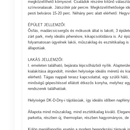
megközelíthető környezet. Családok részére kitűnő választás
színvonalasak. Játszótér pár percre. Megközelíthetősége ideá
pesti belváros 15-20 perc. Néhány perc alatt elérhető: Heg
ÉPÜLET JELLEMZŐI:
Ősfás, madárcsicsergős és mókusok által is lakott, 3 épülete
zárt park, mely ideális pihenésre, kikapcsolódásra is. Az ép
folyamatosan ügyelnek lakói, műszakilag és esztétikailag is 
állapotúak.
LAKÁS JELLEMZŐI:
I. emeleten található, bejárata lépcsőházból nyílik. Alapter
kialakítása átgondolt, minden helyisége ideális méretű és ki
elérhető. Tágas nappali terasz kapcsolattal, egy szülői háló
minőségű gépesítéssel ellátott étkezős konyha, melyhez egy
rendszerek találhatóak.
Helyiségei DK-D-Dny-i tájolásúak, így ideális időben napfé
Állapota mind műszakilag, mind esztétikailag kiváló. Elega
parketta, részben új, thermoplan, részben hagyományos, de ki
Külön megállapodás esetén a modern berendezési tárgyak is 