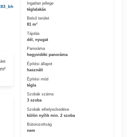
Ingatlan jellege
283_bh
téglalakás
Belső terület
81 m²
Tájolás
dél, nyugat
Panoráma
hegyvidéki panoráma
ület
Építési állapot
 m²
használt
Építési mód
tégla
Szobák száma
3 szoba
Szobák elhelyezkedése
külön nyílik min. 2 szoba
Bútorozottság
nem