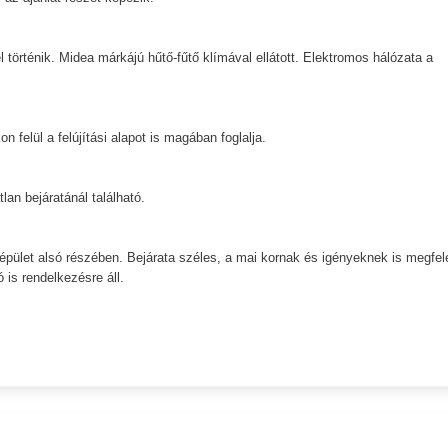
történik. Midea márkájú hűtő-fűtő klímával ellátott. Elektromos hálózata a
 felül a felújítási alapot is magában foglalja.
lan bejáratánál található.
pület alsó részében. Bejárata széles, a mai kornak és igényeknek is megfele
ó is rendelkezésre áll.