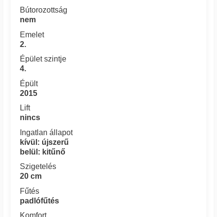
Bútorozottság
nem
Emelet
2.
Épület szintje
4.
Épült
2015
Lift
nincs
Ingatlan állapot
kívül: újszerű
belül: kitűnő
Szigetelés
20 cm
Fűtés
padlófűtés
Komfort