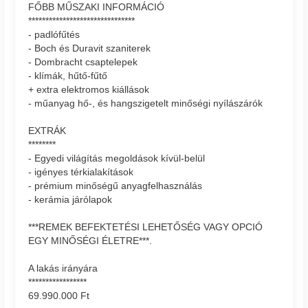
FŐBB MŰSZAKI INFORMÁCIÓ
*******************************
- padlófűtés
- Boch és Duravit szaniterek
- Dombracht csaptelepek
- klímák, hűtő-fűtő
+ extra elektromos kiállások
- műanyag hő-, és hangszigetelt minőségi nyílászárók
EXTRÁK
********
- Egyedi világítás megoldások kívül-belül
- igényes térkialakítások
- prémium minőségű anyagfelhasználás
- kerámia járólapok
***REMEK BEFEKTETÉSI LEHETŐSÉG VAGY OPCIÓ
EGY MINŐSÉGI ÉLETRE***.
A lakás irányára
*****************
69.990.000 Ft