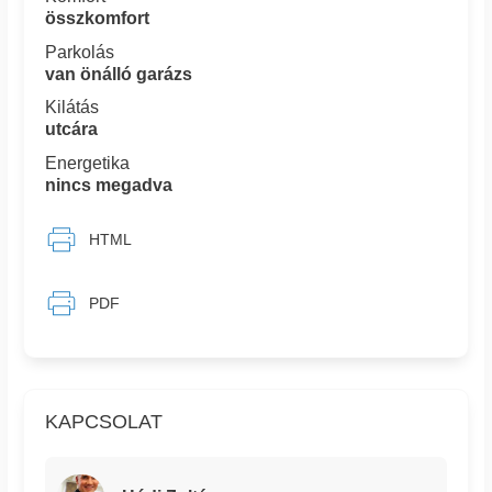
összkomfort
Parkolás
van önálló garázs
Kilátás
utcára
Energetika
nincs megadva
HTML
PDF
KAPCSOLAT