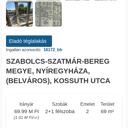
Eladó téglalakás
Ingatlan azonosító:
16172_bh
SZABOLCS-SZATMÁR-BEREG
MEGYE, NYÍREGYHÁZA,
(BELVÁROS), KOSSUTH UTCA
Irányár
Szobák
Emelet
Terület
69.99 M Ft
2+1 félszoba
2
69 m²
(1.01 M Ft/㎡)