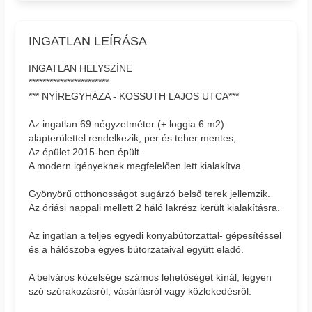
INGATLAN LEÍRÁSA
INGATLAN HELYSZÍNE
***********************
*** NYÍREGYHÁZA - KOSSUTH LAJOS UTCA***
Az ingatlan 69 négyzetméter (+ loggia 6 m2)
alapterülettel rendelkezik, per és teher mentes,.
Az épület 2015-ben épült.
A modern igényeknek megfelelően lett kialakítva.
Gyönyörű otthonosságot sugárzó belső terek jellemzik.
Az óriási nappali mellett 2 háló lakrész került kialakításra.
Az ingatlan a teljes egyedi konyabútorzattal- gépesítéssel
és a hálószoba egyes bútorzataival együtt eladó.
A belváros közelsége számos lehetőséget kínál, legyen
szó szórakozásról, vásárlásról vagy közlekedésről.