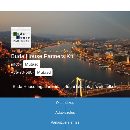
Buda House Partners Kft
info@
Mutasd
+36-70-588-
Mutasd
Buda House Ingatlaniroda - Budai lakások, házak, telkek.
Oldaltérkép
Adatkezelés
Panaszbejelentés