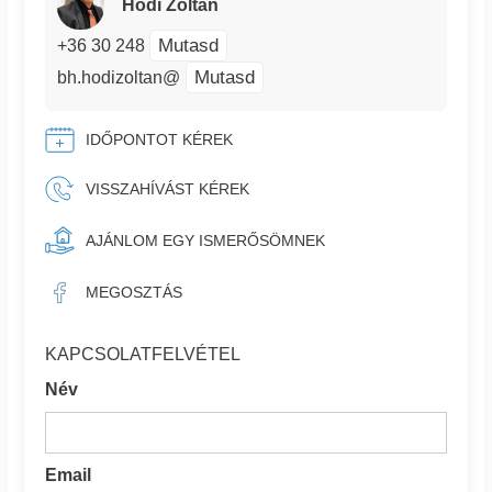
Hódi Zoltán
Mutasd
+36 30 248
Mutasd
bh.hodizoltan@
IDŐPONTOT KÉREK
VISSZAHÍVÁST KÉREK
AJÁNLOM EGY ISMERŐSÖMNEK
MEGOSZTÁS
KAPCSOLATFELVÉTEL
Név
Email