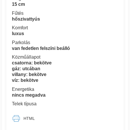
15 cm
Fűtés
hőszivattyús
Komfort
luxus
Parkolás
van fedetlen felszíni beálló
Közműállapot
csatorna: bekötve
gáz: utcában
villany: bekötve
víz: bekötve
Energetika
nincs megadva
Telek típusa
HTML