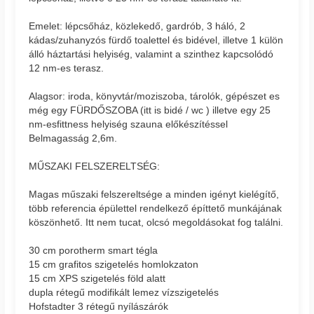
Emelet: lépcsőház, közlekedő, gardrób, 3 háló, 2
kádas/zuhanyzós fürdő toalettel és bidével, illetve 1 külön
álló háztartási helyiség, valamint a szinthez kapcsolódó
12 nm-es terasz.
Alagsor: iroda, könyvtár/moziszoba, tárolók, gépészet es
még egy FÜRDŐSZOBA (itt is bidé / wc ) illetve egy 25
nm-esfittness helyiség szauna előkészítéssel
Belmagasság 2,6m.
MŰSZAKI FELSZERELTSÉG:
Magas műszaki felszereltsége a minden igényt kielégítő,
több referencia épülettel rendelkező építtető munkájának
köszönhető. Itt nem tucat, olcsó megoldásokat fog találni.
30 cm porotherm smart tégla
15 cm grafitos szigetelés homlokzaton
15 cm XPS szigetelés föld alatt
dupla rétegű modifikált lemez vízszigetelés
Hofstadter 3 rétegű nyílászárók