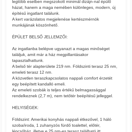
legtöbb esetben megszokott minimál dizájn-nal épülő
házat, hanem a maga nemében különleges, modern, új
építésű ingatlant találunk.
A kert varázslatos megjelenése kertészmérnök
munkájának köszönhető.
ÉPÜLET BELSŐ JELLEMZŐI:
Az ingatlanba belépve ugyanazt a magas minőséget
találjuk, amit már a ház megpillantásakor
tapasztalhattunk.
A belső tér alapterülete 219 nm. Földszinti terasz 25 nm,
emeleti terasz 12 nm.
A közvetlen teraszkapcsolatos nappali comfort érzetét
egy beépített kandalló emeli.
Az emeleti szobák is teljes értékű belmagassággal
rendelkeznek (2,7 m), nem tetőtér beépítésű jelleggel.
HELYISÉGEK:
Földszint: Amerikai konyhás nappali étkezővel, 1 háló
szoba/iroda, 1 zuhanyzós fürdő toalettel, előtér,
lépcsőház, illetve e 25 nm-es terasz található itt.