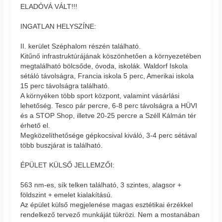
ELADÓVÁ VÁLT!!!
INGATLAN HELYSZÍNE:
II. kerület Széphalom részén található.
Kitűnő infrastruktúrájának köszönhetően a környezetében
megtalálható bölcsőde, óvoda, iskolák. Waldorf Iskola
sétáló távolságra, Francia iskola 5 perc, Amerikai iskola
15 perc távolságra található.
A környéken több sport központ, valamint vásárlási
lehetőség. Tesco pár percre, 6-8 perc távolságra a HÜVI
és a STOP Shop, illetve 20-25 percre a Széll Kálmán tér
érhető el.
Megközelíthetősége gépkocsival kiváló, 3-4 perc sétával
több buszjárat is található.
ÉPÜLET KÜLSŐ JELLEMZŐI:
563 nm-es, sík telken található, 3 szintes, alagsor +
földszint + emelet kialakítású.
Az épület külső megjelenése magas esztétikai érzékkel
rendelkező tervező munkáját tükrözi. Nem a mostanában