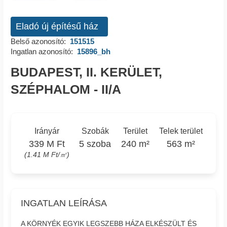
Eladó új építésű ház
Belső azonosító:
151515
Ingatlan azonosító:
15896_bh
BUDAPEST, II. KERÜLET,
SZÉPHALOM - II/A
Irányár
Szobák
Terület
Telek terület
339 M Ft
5 szoba
240 m²
563 m²
(1.41 M Ft/㎡)
INGATLAN LEÍRÁSA
A KÖRNYÉK EGYIK LEGSZEBB HÁZA ELKÉSZÜLT ÉS