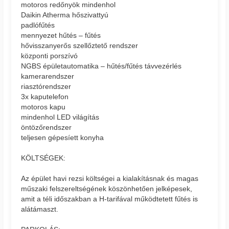
motoros redőnyök mindenhol
Daikin Atherma hőszivattyú
padlófűtés
mennyezet hűtés – fűtés
hővisszanyerős szellőztető rendszer
központi porszívó
NGBS épületautomatika – hűtés/fűtés távvezérlés
kamerarendszer
riasztórendszer
3x kaputelefon
motoros kapu
mindenhol LED világítás
öntözőrendszer
teljesen gépesíett konyha
KÖLTSÉGEK:
Az épület havi rezsi költségei a kialakításnak és magas
műszaki felszereltségének köszönhetően jelképesek,
amit a téli időszakban a H-tarifával működtetett fűtés is
alátámaszt.