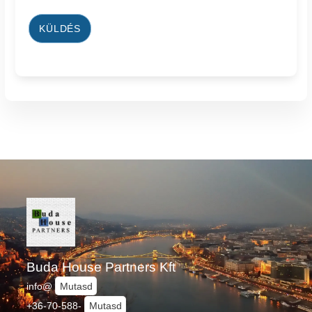
KÜLDÉS
Buda House Partners Kft
info@
Mutasd
+36-70-588-
Mutasd