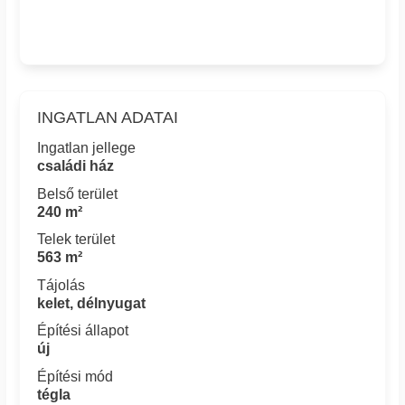
INGATLAN ADATAI
Ingatlan jellege
családi ház
Belső terület
240 m²
Telek terület
563 m²
Tájolás
kelet, délnyugat
Építési állapot
új
Építési mód
tégla