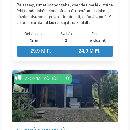
Balassagyarmat központjába, csendes mellékutcába
felújítandó lakás eladó. Jelen állapotában is lakott,
közös udvaros ingatlan. Rendezett, szép állapotú. A
lakás bejáratánál kiülős saját rész találha...
Belső terület
Szobák
Emelet
72 m²
2
földszint
29.9 M Ft
24.9 M Ft
AZONNAL KÖLTÖZHETŐ