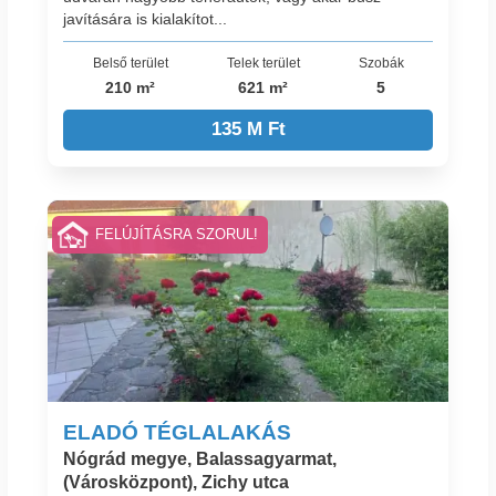
javítására is kialakítot...
Belső terület
Telek terület
Szobák
210 m²
621 m²
5
135 M Ft
FELÚJÍTÁSRA SZORUL!
ELADÓ TÉGLALAKÁS
Nógrád megye, Balassagyarmat,
(Városközpont), Zichy utca