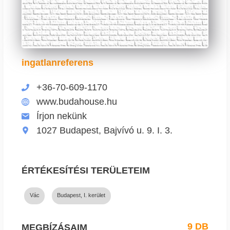
ingatlanreferens
+36-70-609-1170
www.budahouse.hu
Írjon nekünk
1027 Budapest, Bajvívó u. 9. I. 3.
ÉRTÉKESÍTÉSI TERÜLETEIM
Vác
Budapest, I. kerület
9 DB
MEGBÍZÁSAIM