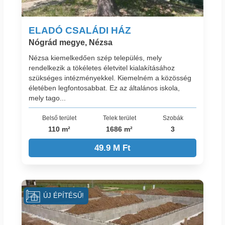
ELADÓ CSALÁDI HÁZ
Nógrád megye, Nézsa
Nézsa kiemelkedően szép település, mely
rendelkezik a tökéletes életvitel kialakításához
szükséges intézményekkel. Kiemelném a közösség
életében legfontosabbat. Ez az általános iskola,
mely tago...
Belső terület
Telek terület
Szobák
110 m²
1686 m²
3
49.9 M Ft
ÚJ ÉPÍTÉSŰ!