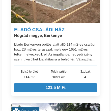
ELADÓ CSALÁDI HÁZ
Nógrád megye, Berkenye
Eladó Berkenyén építés alatt álló 114 m2-es családi
ház, 28 m2-es terasszal, mely egy 1651 m2-es
telken helyezkedik el. Az ingatlanban egyedi igény
szerint kerülhet kialakításra a belső tér. Választha...
Belső terület
Telek terület
Szobák
114 m²
1651 m²
4
121.5 M Ft