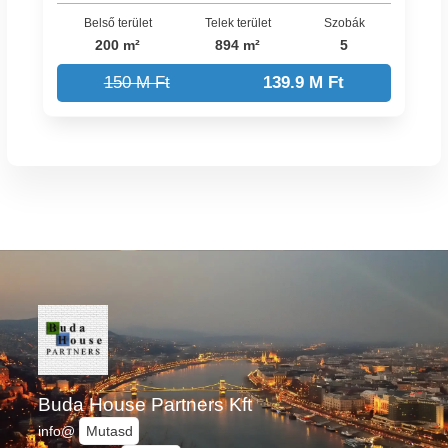
Belső terület
Telek terület
Szobák
200 m²
894 m²
5
150 M Ft
139.9 M Ft
Buda House Partners Kft
info@
Mutasd