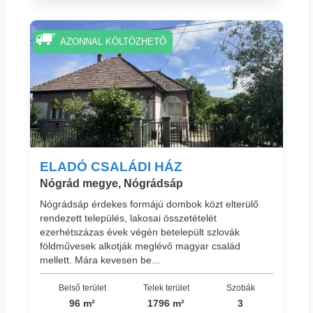
AZONNAL KÖLTÖZHETŐ
ELADÓ CSALÁDI HÁZ
Nógrád megye, Nógrádsáp
Nógrádsáp érdekes formájú dombok közt elterülő
rendezett település, lakosai összetételét
ezerhétszázas évek végén betelepült szlovák
földművesek alkotják meglévő magyar család
mellett. Mára kevesen be...
Belső terület
Telek terület
Szobák
96 m²
1796 m²
3