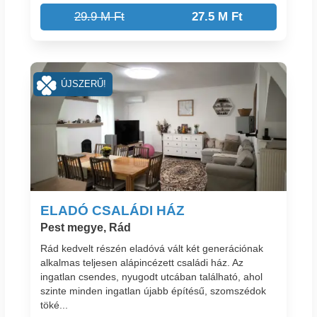
29.9 M Ft
27.5 M Ft
ÚJSZERŰ!
ELADÓ CSALÁDI HÁZ
Pest megye, Rád
Rád kedvelt részén eladóvá vált két generációnak
alkalmas teljesen alápincézett családi ház. Az
ingatlan csendes, nyugodt utcában található, ahol
szinte minden ingatlan újabb építésű, szomszédok
töké...