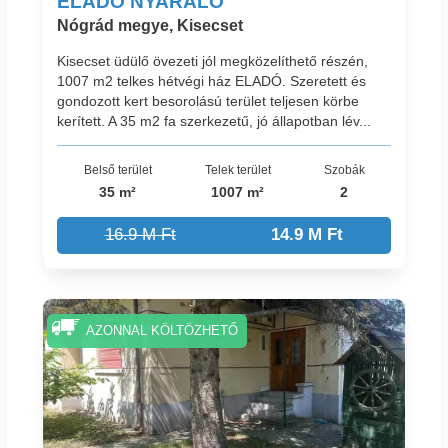
ELADÓ NYARALÓ
Nógrád megye, Kisecset
Kisecset üdülő övezeti jól megközelíthető részén,
1007 m2 telkes hétvégi ház ELADÓ. Szeretett és
gondozott kert besorolású terület teljesen körbe
kerített. A 35 m2 fa szerkezetű, jó állapotban lév...
Belső terület
Telek terület
Szobák
35 m²
1007 m²
2
16.9 M Ft
14.9 M Ft
AZONNAL KÖLTÖZHETŐ