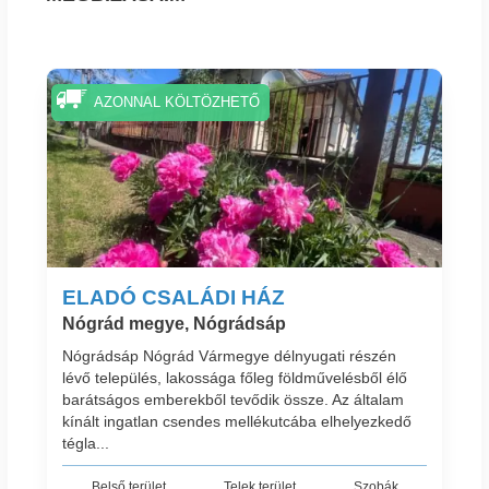
AZONNAL KÖLTÖZHETŐ
ELADÓ CSALÁDI HÁZ
Nógrád megye, Nógrádsáp
Nógrádsáp Nógrád Vármegye délnyugati részén
lévő település, lakossága főleg földművelésből élő
barátságos emberekből tevődik össze. Az általam
kínált ingatlan csendes mellékutcába elhelyezkedő
tégla...
Belső terület
Telek terület
Szobák