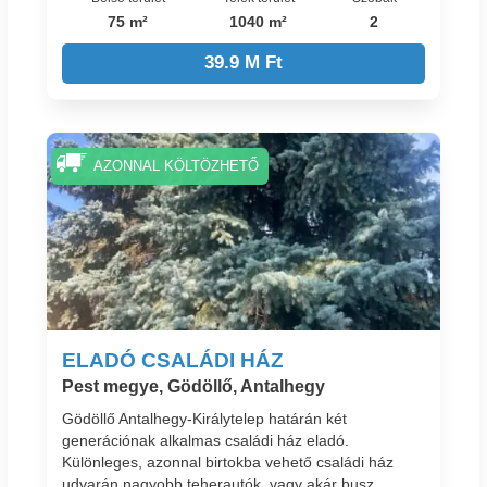
75 m²
1040 m²
2
39.9 M Ft
AZONNAL KÖLTÖZHETŐ
ELADÓ CSALÁDI HÁZ
Pest megye, Gödöllő, Antalhegy
Gödöllő Antalhegy-Királytelep határán két
generációnak alkalmas családi ház eladó.
Különleges, azonnal birtokba vehető családi ház
udvarán nagyobb teherautók, vagy akár busz