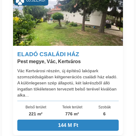
ÚJSZERŰ!
ELADÓ CSALÁDI HÁZ
Pest megye, Vác, Kertváros
Vác Kertvárosi részén, új építésű lakópark
szomszédságában kétgenerációs családi ház eladó.
A különlegesen szép állapotú, két lakrészből álló
ingatlan tökéletesen tervezett belső terével kiválóan
alka...
Belső terület
Telek terület
Szobák
221 m²
776 m²
6
144 M Ft