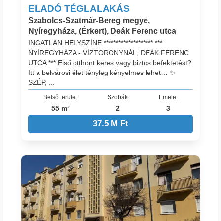
ELADÓ TÉGLALAKÁS
Szabolcs-Szatmár-Bereg megye,
Nyíregyháza, (Érkert), Deák Ferenc utca
INGATLAN HELYSZÍNE ******************** ***
NYÍREGYHÁZA - VÍZTORONYNÁL, DEÁK FERENC
UTCA *** Első otthont keres vagy biztos befektetést?
Itt a belvárosi élet tényleg kényelmes lehet… ✨
SZÉP, ...
Belső terület
Szobák
Emelet
55 m²
2
3
37.5 M Ft