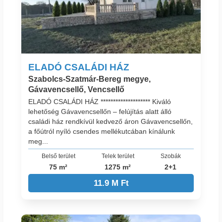
ELADÓ CSALÁDI HÁZ
Szabolcs-Szatmár-Bereg megye,
Gávavencsellő, Vencsellő
ELADÓ CSALÁDI HÁZ ******************** Kiváló
lehetőség Gávavencsellőn – felújítás alatt álló
családi ház rendkívül kedvező áron Gávavencsellőn,
a főútról nyíló csendes mellékutcában kínálunk
meg...
Belső terület
Telek terület
Szobák
75 m²
1275 m²
2+1
11.9 M Ft