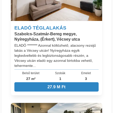
ELADÓ TÉGLALAKÁS
Szabolcs-Szatmár-Bereg megye,
Nyíregyháza, (Érkert), Vécsey utca
ELADÓ ******** Azonnal költözhető, alacsony rezsijű
lakás a Vécsey utcán! Nyíregyháza egyik
legkedveltebb és legbiztonságosabb részén, a
Vécsey utcán eladó egy azonnal birtokba vehető,
tehermente...
Belső terület
Szobák
Emelet
27 m²
1
3
27.9 M Ft