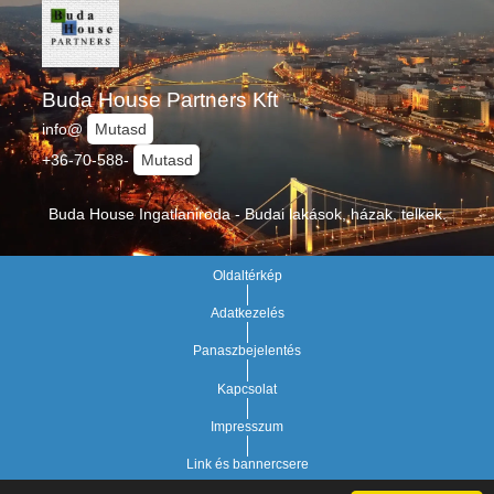
Buda House Partners Kft
info@
Mutasd
+36-70-588-
Mutasd
Buda House Ingatlaniroda - Budai lakások, házak, telkek.
Oldaltérkép
Adatkezelés
Panaszbejelentés
Kapcsolat
Impresszum
Link és bannercsere