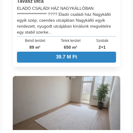
Tavasz utca
ELADÓ CSALÁDI HÁZ NAGYKÁLLÓBAN
******************** ???? Eladó családi ház Nagykálló
egyik szép, csendes utcájában Nagykálló egyik
rendezett, nyugodt utcájában kínálunk megvételre
egy stabil szerke...
Belső terület
Telek terület
Szobák
89 m²
650 m²
2+1
39.7 M Ft