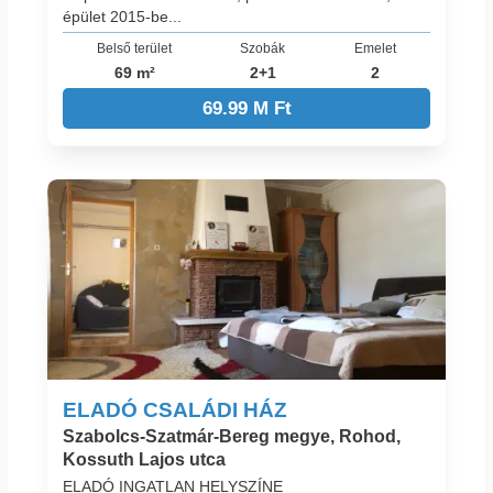
épület 2015-be...
Belső terület
Szobák
Emelet
69 m²
2+1
2
69.99 M Ft
ELADÓ CSALÁDI HÁZ
Szabolcs-Szatmár-Bereg megye, Rohod,
Kossuth Lajos utca
ELADÓ INGATLAN HELYSZÍNE