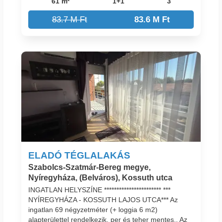
61 m²
1+1
3
83.7 M Ft
83.6 M Ft
ELADÓ TÉGLALAKÁS
Szabolcs-Szatmár-Bereg megye,
Nyíregyháza, (Belváros), Kossuth utca
INGATLAN HELYSZÍNE *********************** ***
NYÍREGYHÁZA - KOSSUTH LAJOS UTCA*** Az
ingatlan 69 négyzetméter (+ loggia 6 m2)
alapterülettel rendelkezik, per és teher mentes,. Az