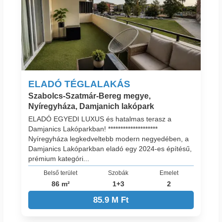
ELADÓ TÉGLALAKÁS
Szabolcs-Szatmár-Bereg megye,
Nyíregyháza, Damjanich lakópark
ELADÓ EGYEDI LUXUS és hatalmas terasz a
Damjanics Lakóparkban! ********************
Nyíregyháza legkedveltebb modern negyedében, a
Damjanics Lakóparkban eladó egy 2024-es építésű,
prémium kategóri...
Belső terület
Szobák
Emelet
86 m²
1+3
2
85.9 M Ft