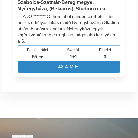
Szabolcs-Szatmár-Bereg megye,
Nyíregyháza, (Belváros), Stadion utca
ELADÓ ******** Otthon, ahol minden elérhető – 55
nm-es erkélyes lakás eladó Nyíregyházán a Stadion
utcán. Eladásra kínálunk Nyíregyháza egyik
legfrekventáltabb és legbiztonságosabb környékén,
a S...
Belső terület
Szobák
Emelet
55 m²
1+1
3
43.4 M Ft