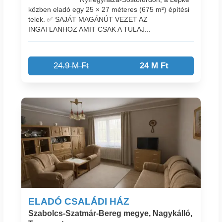
közben eladó egy 25 × 27 méteres (675 m²) építési
telek. ✅ SAJÁT MAGÁNÚT VEZET AZ
INGATLANHOZ AMIT CSAK A TULAJ...
24.9 M Ft
24 M Ft
ELADÓ CSALÁDI HÁZ
Szabolcs-Szatmár-Bereg megye, Nagykálló,