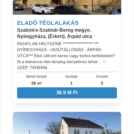
ELADÓ TÉGLALAKÁS
Szabolcs-Szatmár-Bereg megye,
Nyíregyháza, (Érkert), Árpád utca
INGATLAN HELYSZÍNE ******************** ***
NYÍREGYHÁZA - VASÚTÁLLOMÁS , ÁRPÁD
UTCA*** Első otthont keres vagy biztos befektetést?
Itt a belvárosi élet tényleg kényelmes lehet… ✨
SZÉP, TEHERM...
Belső terület
Szobák
Emelet
38 m²
1
3
36.9 M Ft