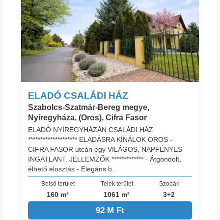
ELADÓ CSALÁDI HÁZ
Szabolcs-Szatmár-Bereg megye,
Nyíregyháza, (Oros), Cifra Fasor
ELADÓ NYÍREGYHÁZÁN CSALÁDI HÁZ
******************** ELADÁSRA KÍNÁLOK OROS -
CIFRA FASOR utcán egy VILÁGOS, NAPFÉNYES
INGATLANT. JELLEMZŐK ************* - Átgondolt,
élhető elosztás - Elegáns b...
Belső terület
Telek terület
Szobák
160 m²
1061 m²
3+2
92 M Ft