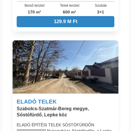
Belső terület
Telek terület
Szobák
170 m²
600 m²
3+1
129.9 M Ft
ELADÓ TELEK
Szabolcs-Szatmár-Bereg megye,
Sóstófürdő, Lepke köz
ELADÓ ÉPÍTÉSI TELEK SÓSTÓFÜRDŐN
******************** Nyíregyháza-Sóstófürdőn, a Lepke