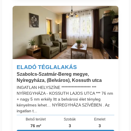
ELADÓ TÉGLALAKÁS
Szabolcs-Szatmár-Bereg megye,
Nyíregyháza, (Belváros), Kossuth utca
INGATLAN HELYSZÍNE ******************** ***
NYÍREGYHÁZA - KOSSUTH LAJOS UTCA *** 76 nm
+ nagy 5 nm erkély Itt a belvárosi élet tényleg
kényelmes lehet… NYÍREGYHÁZA SZÍVÉBEN . Az
ingatlan t...
Belső terület
Szobák
Emelet
76 m²
3
3