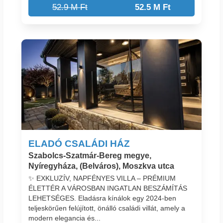
52.9 M Ft
52.5 M Ft
ELADÓ CSALÁDI HÁZ
Szabolcs-Szatmár-Bereg megye,
Nyíregyháza, (Belváros), Moszkva utca
✨ EXKLUZÍV, NAPFÉNYES VILLA – PRÉMIUM
ÉLETTÉR A VÁROSBAN INGATLAN BESZÁMÍTÁS
LEHETSÉGES. Eladásra kínálok egy 2024-ben
teljeskörűen felújított, önálló családi villát, amely a
modern elegancia és...